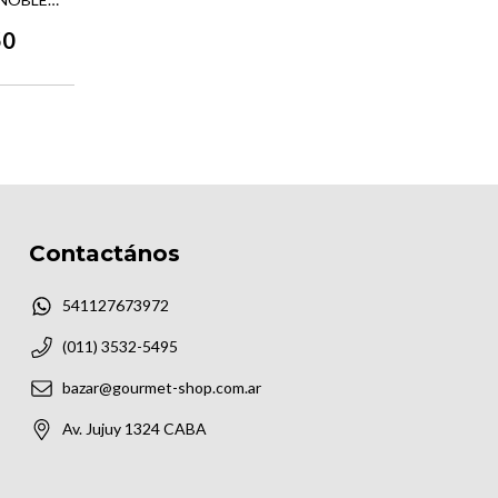
50
Contactános
541127673972
(011) 3532-5495
bazar@gourmet-shop.com.ar
Av. Jujuy 1324 CABA