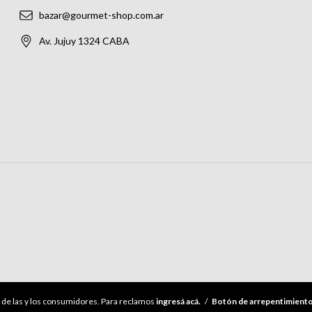
bazar@gourmet-shop.com.ar
Av. Jujuy 1324 CABA
de las y los consumidores. Para reclamos
ingresá acá.
/
Botón de arrepentimient