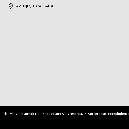
Av. Jujuy 1324 CABA
de las y los consumidores. Para reclamos
ingresá acá.
/
Botón de arrepentimient