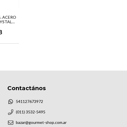
S. ACERO
RYSTAL
8
Contactános
541127673972
(011) 3532-5495
bazar@gourmet-shop.com.ar