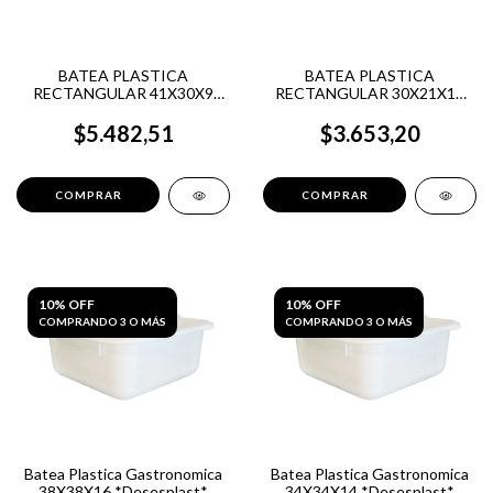
BATEA PLASTICA
BATEA PLASTICA
RECTANGULAR 41X30X9
RECTANGULAR 30X21X10
CM *DESESPLAST*
CM *DESESPLAST*
$5.482,51
$3.653,20
10% OFF
10% OFF
COMPRANDO 3 O MÁS
COMPRANDO 3 O MÁS
Batea Plastica Gastronomica
Batea Plastica Gastronomica
38X38X16 *Desesplast*
34X34X14 *Desesplast*