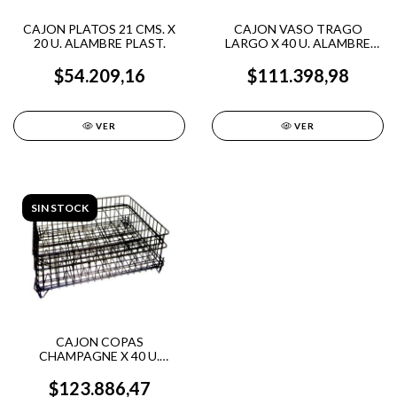
CAJON PLATOS 21 CMS. X
CAJON VASO TRAGO
20 U. ALAMBRE PLAST.
LARGO X 40 U. ALAMBRE
PLAST.
$54.209,16
$111.398,98
VER
VER
SIN STOCK
CAJON COPAS
CHAMPAGNE X 40 U.
ALAMBRE PLAST.
$123.886,47