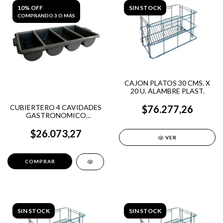
10% OFF
SIN STOCK
COMPRANDO 3 O MÁS
CAJON PLATOS 30 CMS. X
20 U. ALAMBRE PLAST.
CUBIERTERO 4 CAVIDADES
$76.277,26
GASTRONOMICO
PLASTICO - AXEN
$26.073,27
VER
SIN STOCK
SIN STOCK