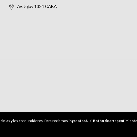
Av. Jujuy 1324 CABA
de las y los consumidores. Para reclamos
ingresá acá.
/
Botón de arrepentimient