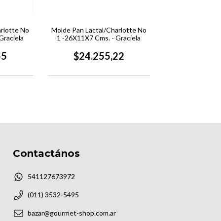
rlotte No
Molde Pan Lactal/Charlotte No
Graciela
1 -26X11X7 Cms. - Graciela
55
$24.255,22
Contactános
541127673972
(011) 3532-5495
bazar@gourmet-shop.com.ar