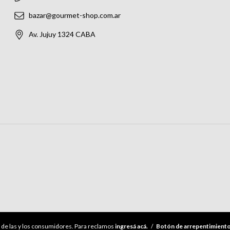
bazar@gourmet-shop.com.ar
Av. Jujuy 1324 CABA
de las y los consumidores. Para reclamos
ingresá acá.
/
Botón de arrepentimient