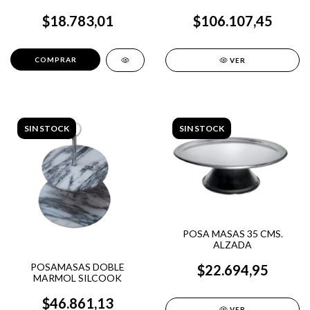
Acermel
$18.783,01
$106.107,45
VER
SIN STOCK
SIN STOCK
POSA MASAS 35 CMS.
ALZADA
POSAMASAS DOBLE
$22.694,95
MARMOL SILCOOK
$46.861,13
VER