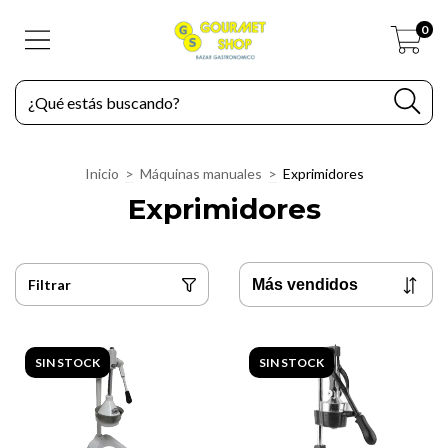
0
Inicio
>
Máquinas manuales
>
Exprimidores
Exprimidores
Filtrar
SIN STOCK
SIN STOCK