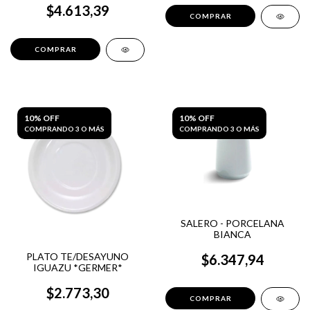
$4.613,39
10% OFF
10% OFF
COMPRANDO 3 O MÁS
COMPRANDO 3 O MÁS
SALERO - PORCELANA
BIANCA
PLATO TE/DESAYUNO
$6.347,94
IGUAZU *GERMER*
$2.773,30