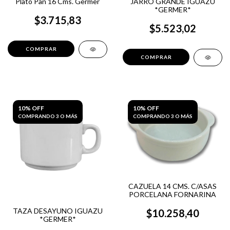
Plato Pan 16 Cms. Germer
JARRO GRANDE IGUAZU
*GERMER*
$3.715,83
$5.523,02
10% OFF
10% OFF
COMPRANDO 3 O MÁS
COMPRANDO 3 O MÁS
CAZUELA 14 CMS. C/ASAS
PORCELANA FORNARINA
TAZA DESAYUNO IGUAZU
$10.258,40
*GERMER*