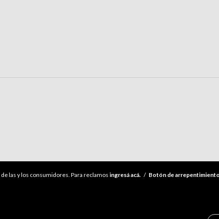
de las y los consumidores. Para reclamos
ingresá acá.
/
Botón de arrepentimient