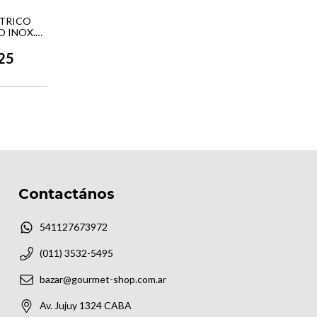
CTRICO
O INOX.
25
Contactános
541127673972
(011) 3532-5495
bazar@gourmet-shop.com.ar
Av. Jujuy 1324 CABA