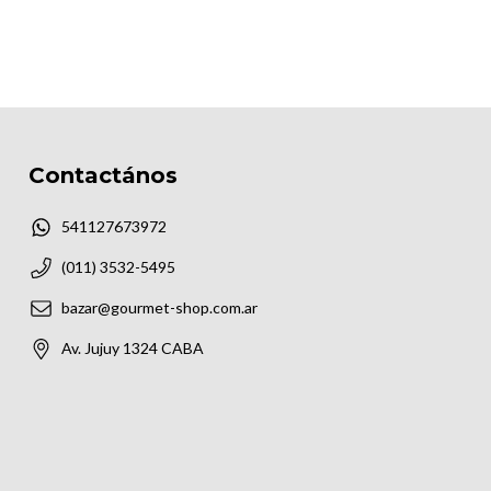
Contactános
541127673972
(011) 3532-5495
bazar@gourmet-shop.com.ar
Av. Jujuy 1324 CABA