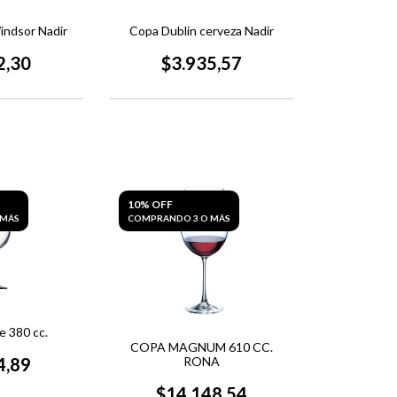
indsor Nadir
Copa Dublin cerveza Nadir
2,30
$3.935,57
10% OFF
 MÁS
COMPRANDO 3 O MÁS
 380 cc.
COPA MAGNUM 610 CC.
4,89
RONA
$14.148,54