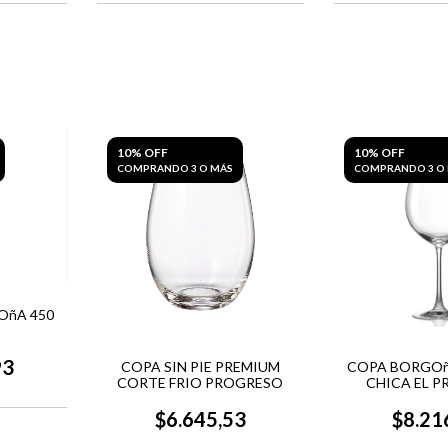
10% OFF
10% OFF
COMPRANDO 3 O MÁS
COMPRANDO 3 O
OñA 450
93
COPA SIN PIE PREMIUM
COPA BORGOñ
CORTE FRIO PROGRESO
CHICA EL 
$6.645,53
$8.21