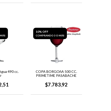
10% OFF
 MÁS
COMPRANDO 3 O MÁS
Agua 490 cc.
COPA BORGOñA 500 CC.
r
PRIMETIME PASABACHE
2,51
$7.783,92