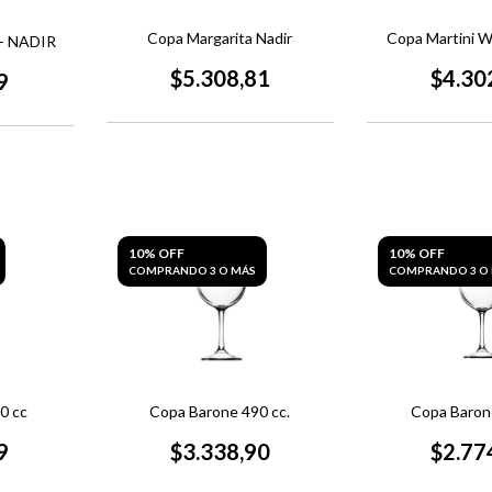
Copa Margarita Nadir
Copa Martini W
- NADIR
$5.308,81
$4.30
9
10% OFF
10% OFF
COMPRANDO 3 O MÁS
COMPRANDO 3 O
0 cc
Copa Barone 490 cc.
Copa Barone
9
$3.338,90
$2.77