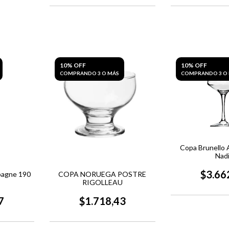
10% OFF
10% OFF
COMPRANDO 3 O MÁS
COMPRANDO 3 O
Copa Brunello 
Nadi
$3.66
pagne 190
COPA NORUEGA POSTRE
RIGOLLEAU
7
$1.718,43