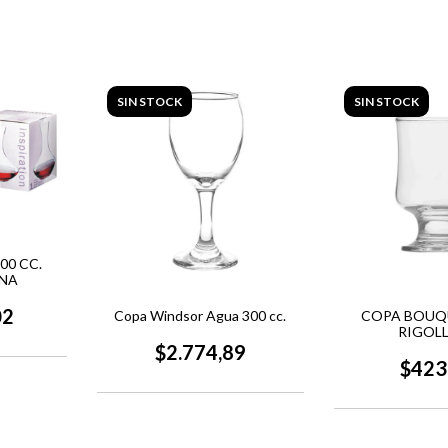
SIN STOCK
SIN STOCK
00 CC.
ONA
02
Copa Windsor Agua 300 cc.
COPA BOUQ
RIGOL
$2.774,89
$423