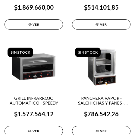
$1.869.660,00
$514.101,85
VER
VER
SIN STOCK
SIN STOCK
GRILL INFRARROJO
PANCHERA VAPOR -
AUTOMATICO - SPEEDY
SALCHICHAS Y PANES -
SPEEDY
$1.577.564,12
$786.542,26
VER
VER